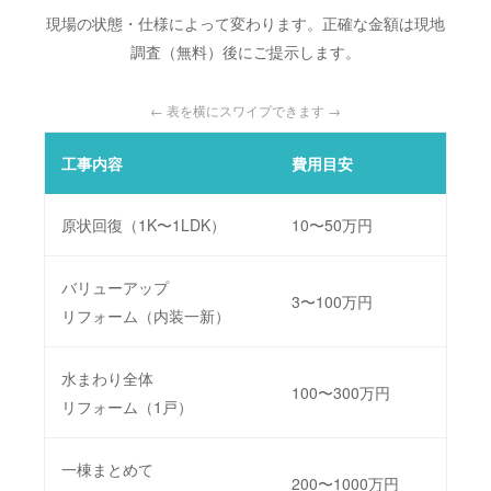
現場の状態・仕様によって変わります。正確な金額は現地
調査（無料）後にご提示します。
← 表を横にスワイプできます →
工事内容
費用目安
工期
原状回復（1K〜1LDK）
10〜50万円
3～1
バリューアップ
3〜100万円
5〜1
リフォーム（内装一新）
水まわり全体
100〜300万円
2〜
リフォーム（1戸）
一棟まとめて
200〜1000万円
1〜