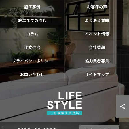
施工事例
お客様の声
施工までの流れ
よくある質問
コラム
イベント情報
注文住宅
会社情報
プライバシーポリシー
協力業者募集
お問い合わせ
サイトマップ
© 2026 福岡古賀市|福津市|宗像市|新宮❘のリフォームならライフスタイル 一級建