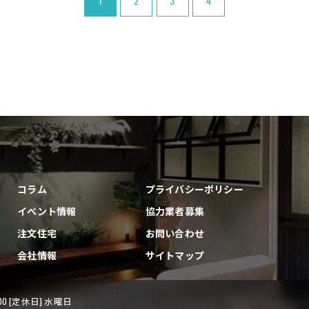
1
2
3
4
コラム
プライバシーポリシー
イベント情報
協力業者募集
注文住宅
お問い合わせ
会社情報
サイトマップ
8:00 [定休日] 水曜日
古賀市|福津市|宗像市|新宮❘のリフォームならライフスタイル 一級建築士事務所 ALL RIGHTS