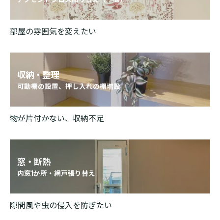
部屋の雰囲気を変えたい
収納・整理
可動棚の設置、押し入れの棚増設
物が片付かない、収納不足
窓・断熱
内窓1か所・網戸張り替え
隙間風や虫の侵入を防ぎたい