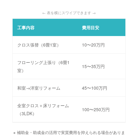
← 表を横にスワイプできます →
工事内容
費用目安
工期
クロス張替（6畳1室）
10〜20万円
1日
フローリング上張り（6畳1
15〜35万円
1～
室）
和室→洋室リフォーム
45〜100万円
3～
全室クロス＋床リフォーム
100〜250万円
5～1
（3LDK）
※ 補助金・助成金の活用で実質費用を抑えられる場合がありま