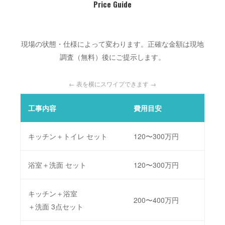
Price Guide
現場の状態・仕様によって変わります。正確な金額は現地
調査（無料）後にご提示します。
← 表を横にスワイプできます →
工事内容
費用目安
工期
キッチン＋トイレ セット
120〜300万円
4～1
浴室＋洗面 セット
120〜300万円
1〜
キッチン＋浴室
200〜400万円
2〜
＋洗面 3点セット