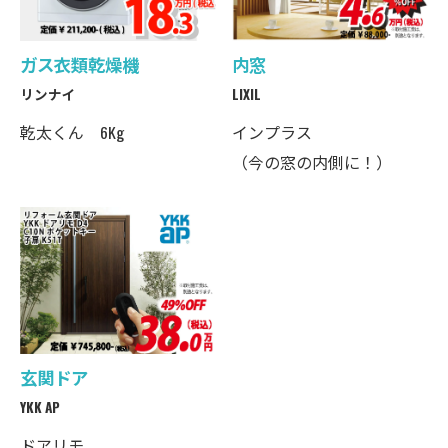
ガス衣類乾燥機
内窓
リンナイ
LIXIL
乾太くん 6Kg
インプラス
（今の窓の内側に！）
玄関ドア
YKK AP
ドアリモ