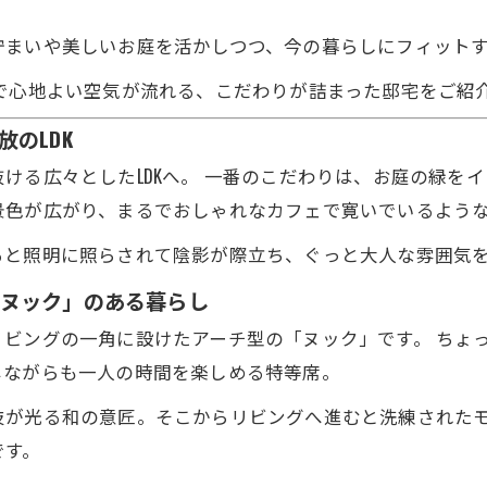
佇まいや美しいお庭を活かしつつ、今の暮らしにフィット
で心地よい空気が流れる、こだわりが詰まった邸宅をご紹
のLDK
ける広々としたLDKへ。 一番のこだわりは、お庭の緑を
景色が広がり、まるでおしゃれなカフェで寛いでいるよう
ると照明に照らされて陰影が際立ち、ぐっと大人な雰囲気
「ヌック」のある暮らし
ビングの一角に設けたアーチ型の「ヌック」です。 ちょ
じながらも一人の時間を楽しめる特等席。
技が光る和の意匠。そこからリビングへ進むと洗練された
です。