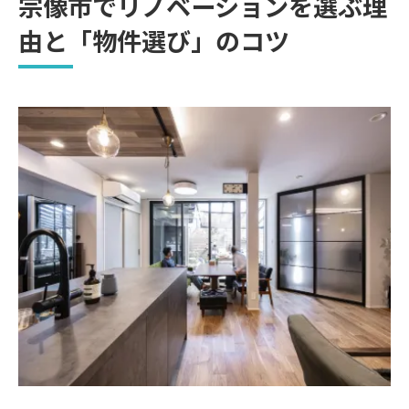
宗像市でリノベーションを選ぶ理
「暮らし」をデザインするライフスタイル
由と「物件選び」のコツ
の視点
家事効率が劇的に変わる！「家事ラク」リノベ
ーション術
移動距離を1/2にする「家事動線」のリセッ
ト
リノベーションで導入したい「最新設備」
収納不足を解決する「隠す」と「見せる」
のバランス
予算内で高品質に！リノベーションの費用と
「賢い抑え方」
宗像市のリノベーション費用相場
補助金をフル活用！コストを抑える裏ワザ
優先順位の付け方で「満足度」を最大化す