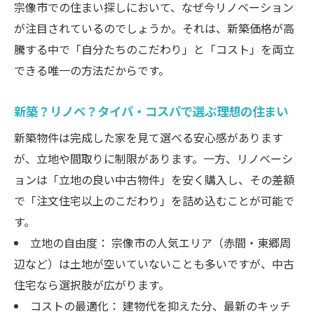
宗像市での住まい探しにおいて、なぜ今リノベーション
る
が注目されているのでしょうか。それは、新築価格が高
信頼できるパートナー選びがリノベーションの
騰する中で「自分たちのこだわり」と「コスト」を両立
成功を決める
できる唯一の方法だからです。
一級建築士事務所に依頼する安心感
施工事例から見る「暮らしの変化」
新築？リノベ？タイパ・コスパで選ぶ理想の住まい
アフターサービスと将来のメンテナンス
新築物件は完成した家を見て選べる安心感があります
まとめ：宗像市で自分たちらしい「理想の住ま
が、立地や間取りに制限があります。一方、リノベーシ
い」を
ョンは「立地の良い中古物件」を安く購入し、その差額
で「注文住宅以上のこだわり」を詰め込むことが可能で
す。
立地の自由度： 宗像市の人気エリア（赤間・東郷周
辺など）は土地が空いていないことも多いですが、中古
住宅なら選択肢が広がります。
コストの最適化： 建物代を抑えた分、最新のキッチ