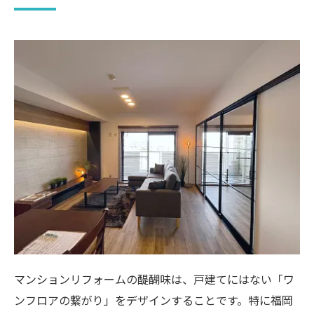
「一新」
リフォーム会社選びで失敗しないための「3
つのチェック」
資産価値を最大化！買い手・借り手に選ばれる
最新リフォーム戦略
資産価値が向上するリフォームの「優先順
位」
福岡市東区のターゲット層に合わせたデザ
イン
リノベーションとリフォーム、どっちが
「お得」？
将来性を見据えた「可変性」のある計画
予算別！500万円でどこまでできる？実例とコス
マンションリフォームの醍醐味は、戸建てにはない「ワ
トパフォーマンス
ンフロアの繋がり」をデザインすることです。特に福岡