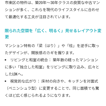
市東区の物件は、築20年〜30年クラスの良質な中古マン
水回り中心のリフォームで暮らしが快適に
ションが多く、これらを現代のライフスタイルに合わせ
変化
て最適化する工夫が注目されています。
費用対効果を最大にする「取捨選択」のコ
ツ
限られた空間を「広く、明るく」見せるレイアウト変
快適さの極意！プロが教えるマンション改修の
更
チェック項目
マンション特有の「梁（はり）」や「柱」を逆手に取っ
管理規約の壁を乗り越えるための事前準備
たデザインが、開放感のカギを握ります。
プロが推奨する「快適リフォーム」のチェ
リビングと和室の統合： 築年数の経ったマンション
ックリスト
に多い「独立した和室」をリビングに取り込み、広々と
バリアフリー化と将来への備え
したLDKへ。
まとめ：福岡市東区でのマンションリフォー
視覚的な広がり： 床材の向きや、キッチンを対面式
ム、まずはご相談ください
（ペニンシュラ型）に変更することで、同じ面積でも驚
くほど広く感じられるようになります。