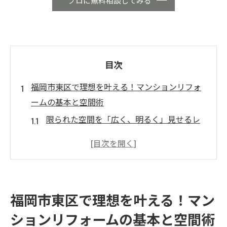
プロに無料相談してみる
目次
福岡市東区で理想を叶える！マンションリフォ
ームの基本と空間術
限られた空間を「広く、明るく」見せるレ
イアウト変更
マンションの弱点「結露・カビ・騒音」を
リフォームで解決
家事動線をゼロから再構築する「家事ラ
福岡市東区で理想を叶える！マン
ク」リノベ
ションリフォームの基本と空間術
中古マンションリノベーションで暮らしを