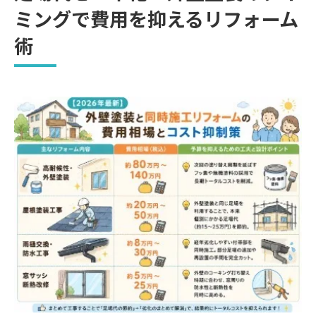
ミングで費用を抑えるリフォーム
リフォームで叶える快適な住まい作り
術
省エネと断熱を両立したリフォーム提案
快適性とコストを両立するリフォーム術
福岡県古賀市の補助金制度を賢く使う申請タイ
ミングと条件
リフォーム補助金の条件と申請ポイント解
説
補助金申請と工事開始前の注意点
将来後悔しないための信頼できる登録業者選び
とメンテナンス計画
長持ちする外壁塗装とリフォームの選び方
外観の美しさと機能性を両立するリフォー
ム