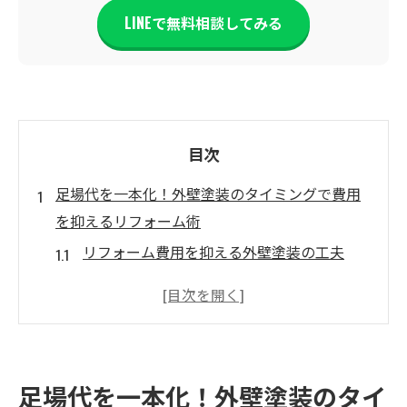
LINEで無料相談してみる
目次
足場代を一本化！外壁塗装のタイミングで費用
を抑えるリフォーム術
リフォーム費用を抑える外壁塗装の工夫
足場共有で効率的なリフォームの進め方
外壁塗装と同時に検討すべきリフォーム項
目
古賀市の気候に負けない！省エネ断熱と快適性
足場代を一本化！外壁塗装のタイ
を両立する住まい作り