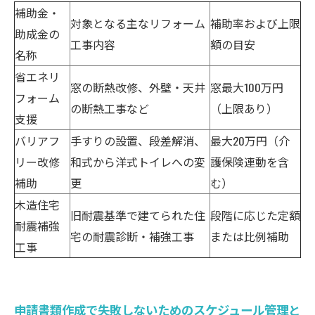
補助金・
対象となる主なリフォーム
補助率および上限
助成金の
工事内容
額の目安
名称
省エネリ
窓の断熱改修、外壁・天井
窓最大100万円
フォーム
の断熱工事など
（上限あり）
支援
バリアフ
手すりの設置、段差解消、
最大20万円（介
リー改修
和式から洋式トイレへの変
護保険連動を含
補助
更
む）
木造住宅
旧耐震基準で建てられた住
段階に応じた定額
耐震補強
宅の耐震診断・補強工事
または比例補助
工事
申請書類作成で失敗しないためのスケジュール管理と