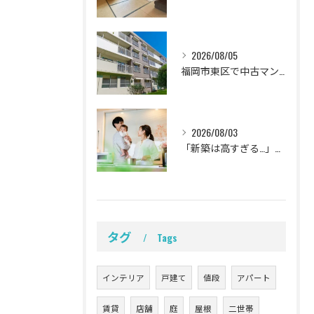
2026/08/05
福岡市東区で中古マンションを賢くリノベ！家族の理想を叶える失敗しない購入ガイド
2026/08/03
「新築は高すぎる…」と悩む子育て世代へ！福岡県古賀市で賢く叶える理想のリノベーション完全計画
タグ
Tags
インテリア
戸建て
値段
アパート
賃貸
店舗
庭
屋根
二世帯