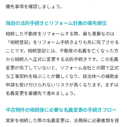
優先事項を確認しましょう。
固定資産税の上昇を防ぎ税制優遇を最大化する
リフォーム計画
独自の法的手続きとリフォーム計画の優先順位
耐震・省エネ・バリアフリー減税措置を組
相続した不動産をリフォームする際、最も重要なのは
み合わせる工夫
「相続登記」をリフォーム手続きよりも先に完了させる
確定申告での所得税控除に必要な領収書と
ことです。相続登記とは、不動産の名義を亡くなった方
リフォーム業者の選び方
から相続人へ正式に変更する法的手続きです。この名義
変更が完了していないと、リフォーム会社との間で正式
な工事契約を結ぶことが難しくなり、自治体への補助金
申請も受け付けられないリスクが高くなります。まずは
名義変更を最優先で進めましょう。
中古物件の相続後に必要な名義変更の手続きフロー
実家を相続した際の名義変更は、法務局に必要書類を提