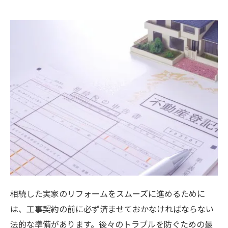
福津市で申請できるリフォーム補助金の種
類と条件一覧
申請書類作成で失敗しないためのスケジュ
ール管理と注意点
リフォーム補助金と中古物件助成金を併用
して節約するコツ
実家のリフォーム費用負担で発生する贈与税リ
スクの回避策
住宅名義と支払者が異なることで発生する
贈与税の仕組み
贈与税を発生させないための資金計画と具
体的な回避術
相続した実家のリフォームをスムーズに進めるために
家族間での資金移動時に必須となる銀行振
は、工事契約の前に必ず済ませておかなければならない
込と証憑の残し方
法的な準備があります。後々のトラブルを防ぐための最