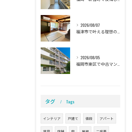
2026/08/07
福津市で叶える理想の我が家！中古一戸建てリノベ成功の全手順と失敗回避法
2026/08/05
福岡市東区で中古マンションを賢くリノベ！家族の理想を叶える失敗しない購入ガイド
タグ
Tags
インテリア
戸建て
値段
アパート
賃貸
店舗
庭
屋根
二世帯