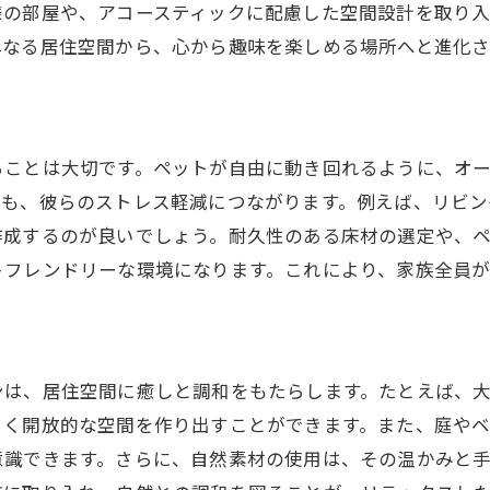
様の部屋や、アコースティックに配慮した空間設計を取り
モジュール家具で変化するインテリア
単なる居住空間から、心から趣味を楽しめる場所へと進化さ
リサイクル素材を使った創造的なアイデア
デジタル技術を駆使したスマートホーム
住まいを長く愛されるための家づくりの秘訣
ることは大切です。ペットが自由に動き回れるように、オ
メンテナンスしやすい家の特徴
とも、彼らのストレス軽減につながります。例えば、リビ
耐久性のある素材選びのポイント
作成するのが良いでしょう。耐久性のある床材の選定や、
時代を超えるデザインの取り入れ方
トフレンドリーな環境になります。これにより、家族全員
愛着を持たせる思い出の作り方
住み心地を維持するための設備選び
将来を見据えたリノベーションの考え方
ンは、居住空間に癒しと調和をもたらします。たとえば、
家づくりプロセスで楽しさを発見するステップ
るく開放的な空間を作り出すことができます。また、庭や
初めての家づくりで楽しむための心構え
意識できます。さらに、自然素材の使用は、その温かみと
家づくりの各ステップを理解する