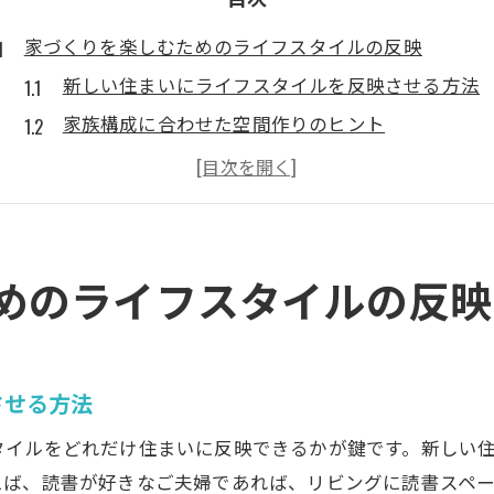
家づくりを楽しむためのライフスタイルの反映
新しい住まいにライフスタイルを反映させる方法
家族構成に合わせた空間作りのヒント
趣味を楽しむための家づくりアイデア
ペットと暮らすための家づくりの工夫
自然を取り入れた住まいのデザイン
未来のライフスタイルを考えた住宅設計
めのライフスタイルの反映
価値観を形にする家づくりのアプローチ
価値観を反映したデザイン選びのポイント
エコフレンドリーな家づくりの考え方
させる方法
持続可能な建材の選び方
タイルをどれだけ住まいに反映できるかが鍵です。新しい
家族の価値観を反映するインテリア
えば、読書が好きなご夫婦であれば、リビングに読書スペ