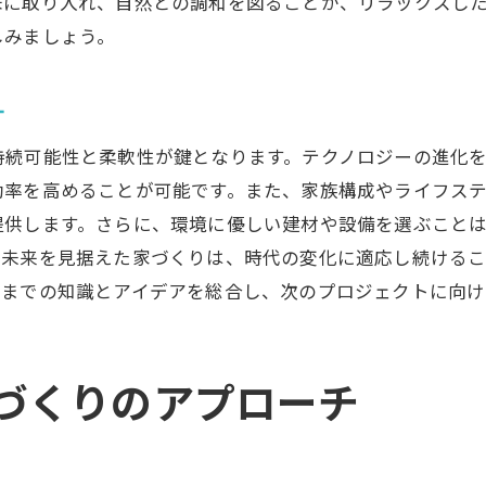
床に取り入れ、自然との調和を図ることが、リラックスし
設計段階での楽しみ方
しみましょう。
施工中の進捗を楽しむコツ
完成した家での達成感を味わう
計
引っ越し後の生活を楽しむ方法
持続可能性と柔軟性が鍵となります。テクノロジーの進化
家づくりにおけるアイデアの実践法
効率を高めることが可能です。また、家族構成やライフス
インスピレーションを具体化するプロセス
提供します。さらに、環境に優しい建材や設備を選ぶこと
、未来を見据えた家づくりは、時代の変化に適応し続ける
プロフェッショナルとのアイデア共有の仕方
れまでの知識とアイデアを総合し、次のプロジェクトに向け
コンセプトを明確にするためのワークショップ
アイデアを形にするための模型作り
最新技術をアイデアに反映させる方法
づくりのアプローチ
実現可能なアイデアを選ぶためのチェックポイン
家づくりを成功させるための計画的なアプローチ
初期計画で考えるべき要素