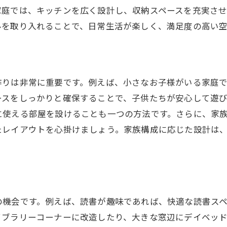
地域文化を尊重した住宅デザイン
家庭では、キッチンを広く設計し、収納スペースを充実さ
長く住み続けるための計画的な設計
ルを取り入れることで、日常生活が楽しく、満足度の高い
新しい住まいで楽しみを見出す方法
日常生活を楽しむための空間設計
アウトドアを楽しむための庭作り
作りは非常に重要です。例えば、小さなお子様がいる家庭
キッチンでの料理を楽しむ工夫
ースをしっかりと確保することで、子供たちが安心して遊
に使える部屋を設けることも一つの方法です。さらに、家
リビングでのくつろぎを最大化する方法
たレイアウトを心掛けましょう。家族構成に応じた設計は
ホームエンターテイメントを充実させる配置
家族の時間を大切にする家のレイアウト
家づくりにおける創造的なアイデアの活用
ユニークなデザインを取り入れるヒント
の機会です。例えば、読書が趣味であれば、快適な読書ス
DIYで楽しむ家づくりの楽しさ
イブラリーコーナーに改造したり、大きな窓辺にデイベッ
アートを取り入れた空間作り