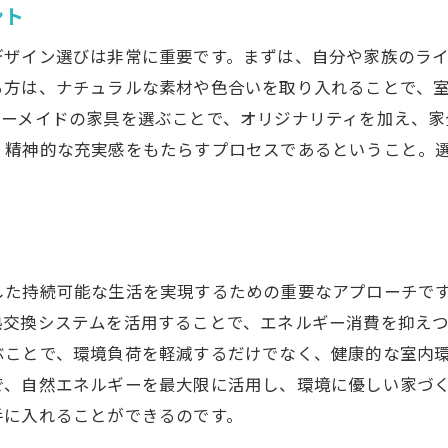
ント
予算内で夢を叶えるための資金管理
デザイン選びは非常に重要です。まずは、自分や家族のラ
スケジュール管理でストレスを減らす
る方は、ナチュラルな素材や色合いを取り入れることで、
コミュニケーションを円滑にする方法
ダーメイドの家具を選ぶことで、オリジナリティを加え、家
リスクを回避するための事前調査
、精神的な充実感をもたらすプロセスであるということ。
プロジェクト全体の進行を監視するツール
した持続可能な生活を実現するための重要なアプローチで
熱交換システムを活用することで、エネルギー消費を抑え
ぶことで、環境負荷を軽減するだけでなく、健康的な室内
で、自然エネルギーを最大限に活用し、環境に優しい家づ
手に入れることができるのです。