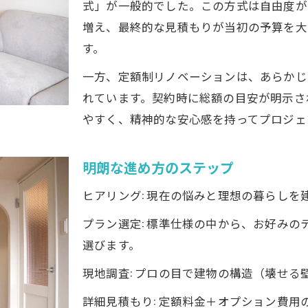
式」が一般的でした。この方式は自由度が
制リノベーションで叶える理想の間取り
増え、最終的な見積もりが当初の予算を大
ォーム定額パックで多い事例
す。
フスタイルの定額制リノベーション（空間再設計）
一方、定額制リノベーションは、あらかじ
制リノベーションのおすすめ
れています。契約時に総額の目安が明示さ
見るチェックポイントと失敗しないための注意点
やすく、精神的な安心感を持ってプロジェ
ション特有のルール
し方に合わせたリノベーション
明朗な進め方のステップ
ターサービスの確認
ヒアリング: 現在の悩みと理想の暮らしを
だけで選ばないための5項目
プラン選定: 標準仕様の中から、お好み
め：賢い定額制活用で後悔のない住まいづくりを
選びます。
現地調査: プロの目で建物の構造（壊せ
詳細見積もり: 定額料金＋オプション費用