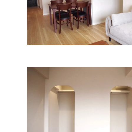
定額
リフ
ライ
定額
建築士が
マン
暮ら
アフ
価格
まと