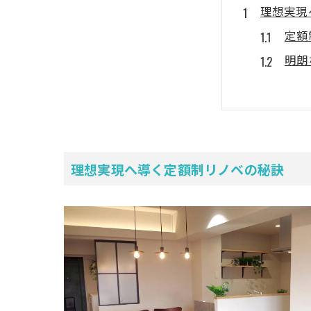
理想実現
定額
明朗
定額制リ
中古
定額
【重要】
理想実現へ導く定額制リノベの秘訣
お客
お客
中古マン
定額
中古
「リフォ