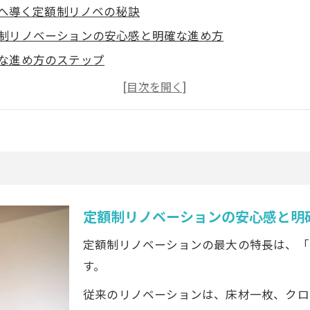
へ導く定額制リノベの秘訣
制リノベーションの安心感と明確な進め方
な進め方のステップ
ノベーションの仕組みと「追加費用」の正体
マンションの定額制リノベーション活用法
に含まれる「標準仕様」とは
構造体・共用部の不具合は誰の負担？
様の負担にならないケース（共用部の不具合）
様の負担になるケース（専有部）
定額制リノベーションの安心感と明
ションで定額制を選ぶべき3つのメリット
定額制リノベーションの最大の特長は、「
制リノベーションは予算管理が簡単で安心
す。
マンションリノベ一人暮らしにも定額制がおすすめ
従来のリノベーションは、床材一枚、クロ
ーム定額パック」と「ライフスタイルの定額制リノベ」の