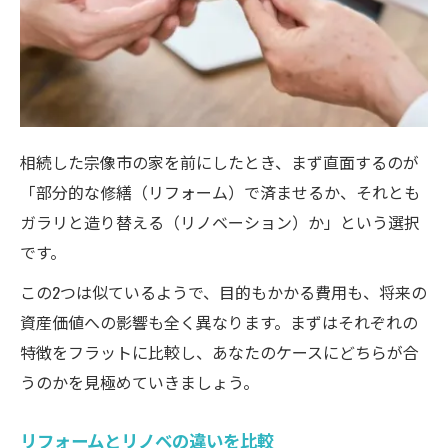
ト
リノベーションがもたらす資産価値の向上
費用と税金を軸に改修方法を徹底検討
改修方法別の費用と税金の比較ポイント
相続後のリフォームと税金の関係性を解説
相続した宗像市の家を前にしたとき、まず直面するのが
リノベーション費用で注意すべき税務ポイ
「部分的な修繕（リフォーム）で済ませるか、それとも
ント
ガラリと造り替える（リノベーション）か」という選択
です。
相続直前のリフォームは税金面で注意が必
要
この2つは似ているようで、目的もかかる費用も、将来の
暮らしやすさと資産活用の最適解を探す
資産価値への影響も全く異なります。まずはそれぞれの
リフォームで実現する快適な暮らしの工夫
特徴をフラットに比較し、あなたのケースにどちらが合
うのかを見極めていきましょう。
資産活用とリフォームのバランスを考える
相続住宅でリフォームを成功させるポイン
リフォームとリノベの違いを比較