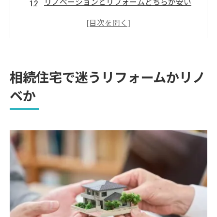
リノベーションとリフォームどちらが安い
か
相続住宅に最適なリフォーム選択法
リフォーム費用と効果の見極めポイント
リフォームの実例から見る資産価値向上策
相続住宅で迷うリフォームかリノ
代表的な工事内容と効果のまとめ
ベか
資産価値向上のためのリフォーム実例紹介
リフォームが資産評価に与える影響とは
築古住宅のリフォームで注意すべき点
リノベーションが選択肢になる理由とは
リノベーションが必要とされる場面とは
築年数が古い家にリノベーションが有効な
理由
リフォームでは難しい間取り変更のメリッ