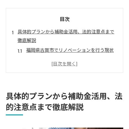
目次
具体的プランから補助金活用、法的注意点まで
徹底解説
福岡県古賀市でリノベーションを行う現状
と費用のリアリティ
古賀市特有の住宅事情とリノベの必要性
リノベーション費用を抑えるための基本戦略
優先順位の明確化：捨ててはいけない「3つ
具体的プランから補助金活用、法
の骨格」
的注意点まで徹底解説
既存設備の「再利用」と「表層リフレッシ
ュ」
地域密着リノベ業者の選び方とコストパフォー