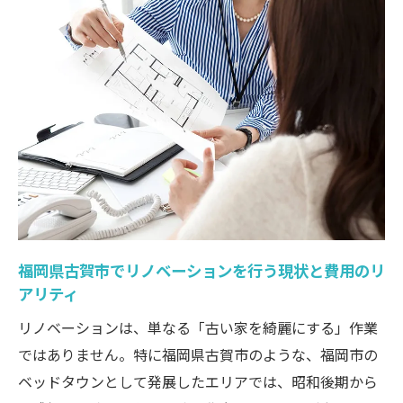
マンス
地元業者が安く提供できる理由
業者選定のチェックポイント
【2026年最新】補助金・助成金の活用術
国の補助金：住宅省エネ2026キャンペーン
古賀市の独自支援制度
500万円・800万円・2000万円の予算別具体的プ
ラン
予算500万円～：ピンポイント刷新プラン
福岡県古賀市でリノベーションを行う現状と費用のリ
予算800万円～：性能向上＆LDK統合プラン
アリティ
予算2,000万円～：スケルトン・フルリノベ
リノベーションは、単なる「古い家を綺麗にする」作業
ーション
ではありません。特に福岡県古賀市のような、福岡市の
水回りリノベーションのコストダウン・テクニ
ベッドタウンとして発展したエリアでは、昭和後期から
ック