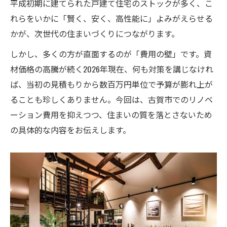
平成初期に建てられた戸建て住宅のストックが多く、こ
設備メーカーの仕入れを理解する
れらをいかに「賢く、安く、高性能に」よみがえらせる
DIYとプロ施工の「法的」境界線
かが、次世代の住まいづくりにつながります。
DIYでやっていいこと（法的制限なし）
しかし、多くの方が直面するのが「費用の壁」です。資
絶対にプロに任せること（法的・安全上の
材価格の高騰が続く2026年現在、何も対策を講じなけれ
理由）
ば、当初の見積もりから数百万円単位で予算が膨れ上が
ることも珍しくありません。今回は、古賀市でのリノベ
DIYとプロ施工の「法的」境界線
ーション費用を抑えつつ、住まいの質を落とさないため
DIYでやっていいこと（法的制限なし）
の具体的な内容をお伝えします。
絶対にプロに任せること（法的・安全上の
理由）
見積もり比較（相見積もり）の極意と騙されな
いポイント
見積書の「内訳」を確認する
「追加費用」の発生条件を契約前に確かめ