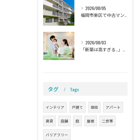
2026/08/05
福岡市東区で中古マンションを賢くリノベ！家族の理想を叶える失敗しない購入ガイド
2026/08/03
「新築は高すぎる…」と悩む子育て世代へ！福岡県古賀市で賢く叶える理想のリノベーション完全計画
タグ
Tags
インテリア
戸建て
値段
アパート
賃貸
店舗
庭
屋根
二世帯
バリアフリー