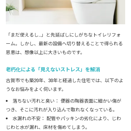
1. 地元・古賀市での実績があるか
2. 一級建築士などの専門家が在籍している
か
「まだ使えるし…」と先延ばしにしがちなトイレリフォ
3. 丁寧な「現地調査」と「提案力」
ーム。しかし、最新の設備へ切り替えることで得られる
4. 見積もりの透明性とアフターサービス
恩恵は、想像以上に大きいものです。
予算内で満足度を最大化する「賢いリフォー
ム」の進め方
老朽化による「見えないストレス」を解消
優先順位の「メリハリ」をつける
古賀市でも築20年、30年と経過した住宅では、以下のよ
複数業者の「比較」は金額以外も見る
うなお悩みをよく伺います。
まとめ：古賀市で「帰りたくなるトイレ」を作
落ちない汚れと臭い： 便器の陶器表面に細かい傷が
りませんか？
つき、そこに汚れが入り込んで取れなくなっている。
水漏れの不安： 配管やパッキンの劣化により、じわ
じわと水が漏れ、床材を傷めてしまう。