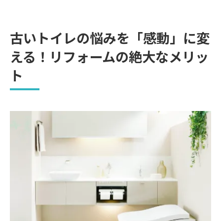
快適な空間づくりに役立つ「リフォームの基本
知識」
古いトイレの悩みを「感動」に変
トイレの種類と特徴を知る
える！リフォームの絶大なメリッ
古賀市の住宅事情に合わせた「配管チェッ
ク」
ト
使い勝手を格段にアップさせる！「家事ラク」
と「バリアフリー」の工夫
掃除の時間を1/3にする素材選び
将来を見据えた「バリアフリー」の設計
清潔感重視のリフォームを成功させるコツ
抗菌・防臭機能の最新トレンド
照明と壁紙で「落ち着く空間」を演出
信頼できる「依頼先」を古賀市で見極める5つの
ポイント