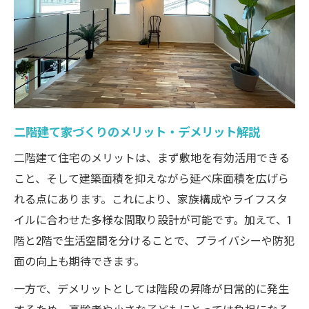
家づくりで失敗しない二階建ての将来設計
二階建てにおける動線と快適性のバランス術
家づくりで変わる二階建ての生活動線の工
夫
快適な家づくり 二階建て動線の最適化方
法
二階建て家づくりのメリット・デメリット解説
二階建て家づくりで大切な家族の動線設計
二階建て住宅のメリットは、まず敷地を有効活用できる
家づくり初心者が知るべき回遊動線の効果
こと、そして建築面積を抑えながら延べ床面積を広げら
二階建てで叶える快適な暮らしの家づくり
れる点にあります。これにより、家族構成やライフスタ
術
イルに合わせた多様な間取り設計が可能です。加えて、1
家づくり初心者も知っておきたい間取りのコツ
階と2階で生活空間を分けることで、プライバシーや防犯
面の向上も期待できます。
家づくり初心者必見 間取り設計の基本ポ
イント
一方で、デメリットとしては階段の昇降が日常的に発生
二階建て家づくりで役立つ間取りの考え方