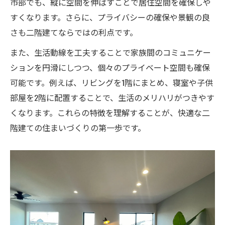
市部でも、縦に空間を伸ばすことで居住空間を確保しや
二階建て家づくりで知っておきたい費用相
すくなります。さらに、プライバシーの確保や景観の良
場
さも二階建てならではの利点です。
家づくり初心者必見 無駄のない二階建て
また、生活動線を工夫することで家族間のコミュニケー
設計術
ションを円滑にしつつ、個々のプライベート空間も確保
効率的な家づくりで実現する理想の二階建
可能です。例えば、リビングを1階にまとめ、寝室や子供
て住宅
部屋を2階に配置することで、生活のメリハリがつきやす
将来の安心を見据えた二階建て住まい計画
くなります。これらの特徴を理解することが、快適な二
家づくりで考える二階建ての老後対策とは
階建ての住まいづくりの第一歩です。
将来を見据えた二階建ての間取り計画ポイ
ント
家づくりと老後の安心 二階建てで大切な
視点
介護や子育てを意識した二階建て間取りの
工夫