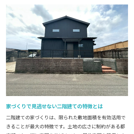
家づくりを成功させる二階建ての間取り選
び
二階建て家づくりで重視すべき生活動線の
工夫
人気の二階建て間取り例と家づくりポイン
ト
家づくり初心者向け 二階建て間取りのお
しゃれ実例
二階建て住宅で後悔しない間取り選びのコ
ツ
コスパ重視で叶える二階建て住宅の作り方
家づくりで見逃せない二階建ての特徴とは
家づくり費用を抑える二階建て住宅の工夫
二階建ての家づくりは、限られた敷地面積を有効活用で
コスパ重視の家づくり 間取りと素材の選
きることが最大の特徴です。土地の広さに制約がある都
び方