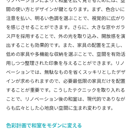
リノベーションによって和室を広く見せるためには、空
リノベーションで新風を取り込む和室のトラン
間の使い方とデザインが鍵となります。まず、色合いに
スフォーメーション
注意を払い、明るい色調を選ぶことで、視覚的に広がり
新しい素材で和室を刷新する
を感じさせることができます。さらに、大きな窓やガラ
インテリアの小物で変わる和室の印象
ス戸を採用することで、外の光を取り込み、開放感を演
和室と洋室の融合スタイル
出することも効果的です。また、家具の配置を工夫し、
和室にアートを取り入れる方法
低めの家具や多機能な収納を選ぶことで、空間を有効活
カスタマイズ可能な和室デザイン
用しつつ整理された印象を与えることができます。リノ
時代に合った和室の新しいコンセプト
ベーションでは、無駄なものを省くスッキリとしたデザ
インが求められますので、必要最低限の家具だけを配置
和の伝統と最新技術を融合したリノベーション
することが重要です。こうしたテクニックを取り入れる
事例
ことで、リノベーション後の和室は、現代的でありなが
成功した和室リノベーションの実例
らも広々とした心地良い空間に生まれ変わります。
和の伝統を活かした最新設備の紹介
リノベーション後の住み心地
色彩計画で和室をモダンに変える
伝統と革新が共存する和室デザイン