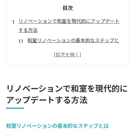
目次
リノベーションで和室を現代的にアップデート
する方法
和室リノベーションの基本的なステップと
は
現代的なデザインを和室に取り入れるコツ
素材選びで変わる和室の雰囲気
和室を広く見せるテクニック
リノベーションで和室を現代的に
色彩計画で和室をモダンに変える
アップデートする方法
リノベーション前に知っておきたい和室の
特性
和室リノベーションで畳をフローリングに変え
和室リノベーションの基本的なステップとは
るメリット