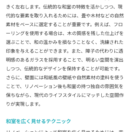
デザインコンセプトの設定方法
きく左右します。伝統的な和室の特徴を活かしつつ、現
施工計画を立てる際の注意点
代的な要素を取り入れるためには、畳や木材などの自然
素材をベースに選定することが重要です。例えば、フロ
予算内で最大限の効果を出すには
ーリングを使用する場合は、木の質感を残した仕上げを
プロフェッショナルに相談するメリット
選ぶことで、和の温かみを損なうことなく、洗練された
リノベーション後のメンテナンスポイント
印象を与えることができます。また、障子の代わりに透
和室の魅力を残しつつ現代的空間を手に入れる
明感のあるガラスを採用することで、明るい空間を演出
リノベーション
しつつ、伝統的なデザインを保持することが可能です。
和の要素を活かしたデザインアイデア
さらに、壁面には和紙風の壁紙や自然素材の塗料を使う
伝統的な和の美しさを守る工夫
ことで、リノベーション後も和室の持つ独自の雰囲気を
和室リノベーションの成功事例
保ちながら、現代のライフスタイルにマッチした空間作
現代的な家具配置で和室を彩る
りが実現します。
和室の雰囲気を壊さない最新設備の導入
和室を広く見せるテクニック
住む人に合わせた和室カスタマイズ