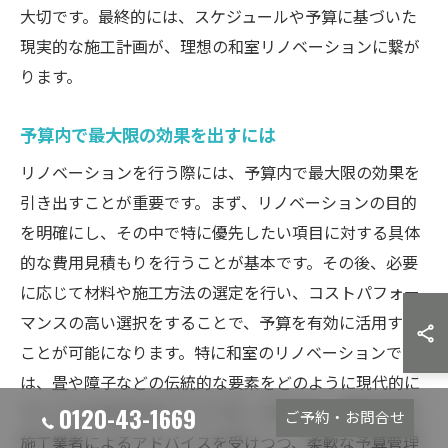
大切です。最終的には、スケジュールや予算に基づいた
現実的な施工計画が、理想の和室リノベーションに繋が
ります。
予算内で最大限の効果を出すには
リノベーションを行う際には、予算内で最大限の効果を
引き出すことが重要です。まず、リノベーションの目的
を明確にし、その中で特に優先したい項目に対する具体
的な費用見積もりを行うことが基本です。その後、必要
に応じて材料や施工方法の選定を行い、コストパフォー
マンスの高い選択をすることで、予算を有効に活用する
ことが可能になります。特に和室のリノベーションで
は、畳や障子などの伝統的な要素をどのように現代的に
0120-43-1669
アレンジするかがポイントです。そのため、実績のある
ご予約・お問合せ
施工業者によるアドバイスを受けつつ、柔軟な予算管理