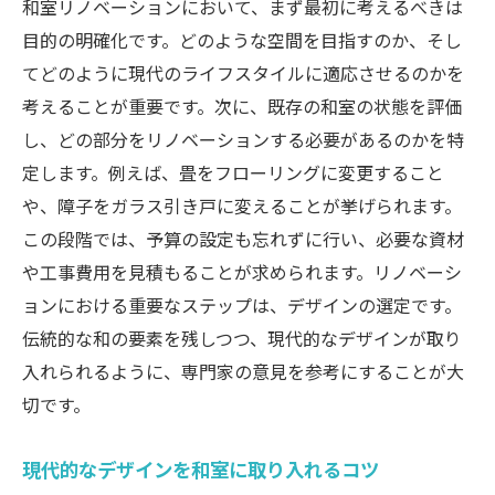
和室リノベーションにおいて、まず最初に考えるべきは
フローリング選びのポイント
目的の明確化です。どのような空間を目指すのか、そし
畳からフローリングへの変更で得られる効
てどのように現代のライフスタイルに適応させるのかを
果
考えることが重要です。次に、既存の和室の状態を評価
フローリングのメンテナンス方法
し、どの部分をリノベーションする必要があるのかを特
畳とフローリングのコスト比較
定します。例えば、畳をフローリングに変更すること
フローリングに最適な防音対策
や、障子をガラス引き戸に変えることが挙げられます。
畳の良さを活かしたフローリングスタイル
この段階では、予算の設定も忘れずに行い、必要な資材
や工事費用を見積もることが求められます。リノベーシ
障子をガラス引き戸に！和室リノベーションの
ョンにおける重要なステップは、デザインの選定です。
新提案
伝統的な和の要素を残しつつ、現代的なデザインが取り
ガラス引き戸のデザインバリエーション
入れられるように、専門家の意見を参考にすることが大
光を取り入れるためのガラス引き戸
切です。
和室におけるガラス引き戸の安全性
ガラス引き戸の断熱性能と省エネ効果
現代的なデザインを和室に取り入れるコツ
障子からガラス引き戸への交換手順