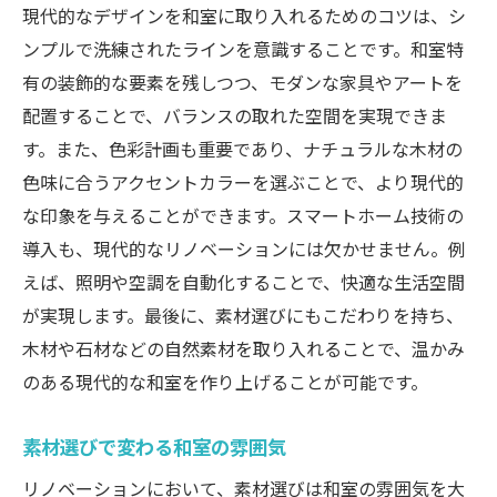
現代的なデザインを和室に取り入れるためのコツは、シ
ガラス引き戸が生み出す開放感
ンプルで洗練されたラインを意識することです。和室特
リノベーションで実現する和室のスマートホー
有の装飾的な要素を残しつつ、モダンな家具やアートを
ム化
配置することで、バランスの取れた空間を実現できま
スマートホーム技術の基礎知識
す。また、色彩計画も重要であり、ナチュラルな木材の
色味に合うアクセントカラーを選ぶことで、より現代的
和室にスマート照明を導入するメリット
な印象を与えることができます。スマートホーム技術の
スマートホーム化で快適性の向上
導入も、現代的なリノベーションには欠かせません。例
セキュリティを強化するスマートデバイス
えば、照明や空調を自動化することで、快適な生活空間
リモートコントロールで和室を管理する方
が実現します。最後に、素材選びにもこだわりを持ち、
法
木材や石材などの自然素材を取り入れることで、温かみ
スマートホーム技術と伝統技術の融合
のある現代的な和室を作り上げることが可能です。
和室をモダンに変えるリノベーションのステッ
プガイド
素材選びで変わる和室の雰囲気
リノベーションの目的を明確にする
リノベーションにおいて、素材選びは和室の雰囲気を大