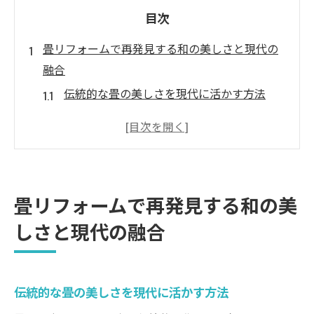
目次
畳リフォームで再発見する和の美しさと現代の
融合
伝統的な畳の美しさを現代に活かす方法
現代建築における畳リフォームの役割
和と洋が共存する空間作りへのアプローチ
畳リフォームで実現するスタイリッシュな
インテリア
畳リフォームで再発見する和の美
畳の質感と色合いが生む独自の空間
しさと現代の融合
畳のリフォームで魅せる和モダンの魅力
和モダンなリフォームで畳の魅力を最大限に引
き出す方法
伝統的な畳の美しさを現代に活かす方法
畳を活かした和モダンのリフォームアイデ