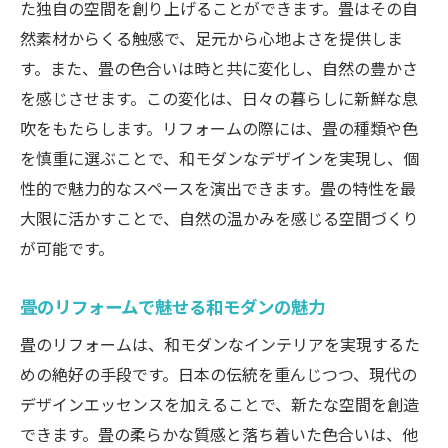
た独自の空間を創り上げることができます。畳はその自
アイデア
然素材からくる触感で、足元から心地よさを提供しま
畳と自然素材の調和が生む住空間
す。また、畳の色合いは時と共に変化し、自然の豊かさ
和モダンリフォームでの自然素材畳の選び
を感じさせます。この変化は、日々の暮らしに新鮮な息
方
吹をもたらします。リフォームの際には、畳の種類や色
自然素材畳によるリフォームの環境への配
を慎重に選ぶことで、和モダンなデザインを実現し、個
慮
性的で魅力的なスペースを演出できます。畳の特性を最
畳リフォームで実現するサステナブルな住
大限に活かすことで、自然の温かみを感じる空間づくり
まい
が可能です。
自然素材畳の魅力を活かしたリフォーム事
例
畳のリフォームで魅せる和モダンの魅力
畳リフォームによる和のエッセンスを取り入れ
畳のリフォームは、和モダンなインテリアを実現するた
る住まい作り
めの絶好の手段です。日本の伝統を重んじつつ、現代の
畳リフォームで和のエッセンスを強調する
デザインエッセンスを加えることで、新たな空間を創造
方法
できます。畳の柔らかな質感と落ち着いた色合いは、他