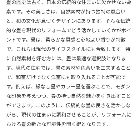
畳の歴史は古く、日本の伝統的な住まいに欠かせない要
ア
素です。その美しさは、自然素材が持つ独特の風合い
和モダンリフォームでの畳の選び方
と、和の文化が息づくデザインにあります。そんな伝統
畳と他素材の組み合わせで生み出す新しい
的な畳を現代のリフォームでどう活かしていくかがポイ
空間
ントです。畳は、柔らかな質感と心地よい香りが特徴
和モダンリフォームでの畳の色彩とデザイ
で、これらは現代のライフスタイルにも合致します。特
ン
に自然素材を好む方には、畳は最適な選択肢となりま
畳の持つ温かみを強調するリフォームテク
す。現代の住宅では、畳の素材や色合いを工夫すること
ニック
で、和室だけでなく洋室にも取り入れることが可能で
畳のリフォームで和モダンの魅力を演出す
す。例えば、縁なし畳やカラー畳を選ぶことで、モダン
る
な印象を与えつつ、畳の持つ自然な魅力を引き出すこと
ができます。このように、伝統的な畳の良さを活かしな
畳のリニューアルで実現する心地よい自然素材
がら、現代の住まいに調和させることが、リフォームに
の空間
おける畳の新たな可能性を開く鍵となります。
自然素材としての畳の特性を活かすリフォ
ーム