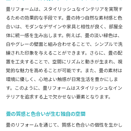
畳リフォームは、スタイリッシュなインテリアを実現す
畳リフォームで暮らしに新風を吹き込む
るための効果的な手段です。畳の持つ自然な素材感と色
リフォームで伝統的な畳の持つ独自性を現代に
合いは、モダンなデザインや家具と相性が良く、部屋全
活かす
体に統一感を生み出します。例えば、畳の淡い緑色は、
畳の独自性を引き出すリフォームの技術
白やグレーの壁面と組み合わせることで、シンプルで洗
伝統と現代が交差する畳リフォームの魅力
練された印象を与えることができます。さらに、畳の配
畳リフォームで伝統美を現代に再現する方
置を工夫することで、空間にリズムと動きが生まれ、視
法
覚的な魅力を高めることが可能です。また、畳の素材は
畳の持つ独自性を活かした空間デザイン
環境に優しく、心地よい触感が日常生活を豊かにしま
リフォームで実現する畳の伝統的な風合い
す。このように、畳リフォームはスタイリッシュなイン
テリアを追求する上で欠かせない要素となります。
畳の個性を生かした現代的な空間づくり
自然素材畳を用いた和モダンな住居へのリフォ
畳の質感と色合いが生む独自の空間
ーム提案
畳のリフォームを通じて、質感と色合いの個性を生かし
自然素材畳を使った和モダンリフォームの