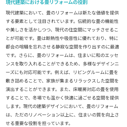
現代建築における畳リフォームの役割
畳リフォームによるナチュラルな生活環境
現代建築において、畳のリフォームは新たな価値を提供
の創造
する要素として注目されています。伝統的な畳の機能性
畳の香りと質感がもたらす癒しの空間
や美しさを活かしつつ、現代の住空間にマッチさせるこ
自然素材畳の選定とメンテナンスのポイン
とが可能です。畳は断熱性や吸音性に優れており、特に
ト
都会の喧騒を忘れさせる静寂な空間を作り出すのに最適
畳リフォームで叶えるエコフレンドリーな
です。さらに、畳のリフォームは、住まいに和のエッセ
住まい
ンスを取り入れることができるため、多様なデザインニ
畳リフォームで自然の豊かさを日常に取り
ーズにも対応可能です。例えば、リビングルームに畳を
入れる
敷き詰めることで、家族が集まるリラックスした空間を
畳リフォームで和の香りを日常に取り入れる魅
演出することができます。また、床暖房対応の畳を使用
力
することで、冬場でも温かく快適に過ごせる空間を提供
畳の香りがもたらすリラックス効果とは
します。現代の建築デザインにおいて、畳のリフォーム
は、ただのリノベーション以上に、住まいの質を向上さ
畳の香りを活かした空間デザインのヒント
せる重要な役割を担っています。
香り高い畳を用いたリフォームのメリット