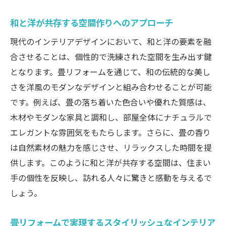
畳の香りで演出する心地よい住空間
和と洋が共存する空間作りへのアプローチ
畳リフォームで五感を刺激する生活を実現
現代のインテリアデザインにおいて、和と洋の要素を融
畳の魅力的な香りを日常に取り入れる方法
合させることは、個性的で洗練された空間を生み出す鍵
現代生活に合った畳リフォームで新たな住空間
となります。畳リフォームを通じて、和の伝統的な美し
を創造
さを洋風のモダンなデザインと組み合わせることが可能
現代ライフスタイルに適した畳のリフォー
です。例えば、畳の落ち着いた色合いや優れた質感は、
ム事例
木材やモダンな家具と調和し、部屋全体にナチュラルで
畳リフォームで実現する機能的な空間づく
エレガントな雰囲気をもたらします。さらに、畳の香り
り
は自然素材の魅力を感じさせ、リラックスした時間を提
畳のリフォームがもたらす新しい生活様式
供します。このように和と洋が共存する空間は、住まい
手の個性を反映し、訪れる人々に驚きと感動を与えるで
現代のニーズに応える畳リフォームの選択
しょう。
肢
畳を取り入れた生活空間のデザインポイン
畳リフォームで実現するスタイリッシュなインテリア
ト