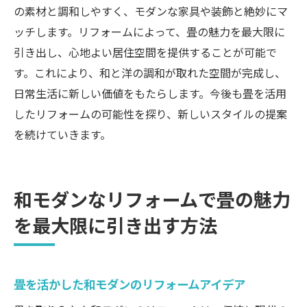
住まいに和の要素を取り入れたリフォーム
の素材と調和しやすく、モダンな家具や装飾と絶妙にマ
事例
ッチします。リフォームによって、畳の魅力を最大限に
引き出し、心地よい居住空間を提供することが可能で
畳を中心とした和の空間デザインの秘訣
す。これにより、和と洋の調和が取れた空間が完成し、
畳リフォームで実現する和の美学と現代性
日常生活に新しい価値をもたらします。今後も畳を活用
和のエッセンスを引き出す畳リフォームの
したリフォームの可能性を探り、新しいスタイルの提案
テクニック
を続けていきます。
畳リフォームで創る和の落ち着きある住環
境
和モダンなリフォームで畳の魅力
を最大限に引き出す方法
畳を活かした和モダンのリフォームアイデア