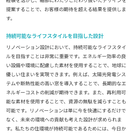
経験を活かし、細部にわたりこだわり抜いたデザインを
リノベーション後のメンテナンスのポイン
提案することで、お客様の期待を超える結果を提供しま
ト
す。
お客様の夢を形にするリノベーション設計のヒ
ント
持続可能なライフスタイルを目指した設計
夢を実現するためのプランニング
リノベーション設計において、持続可能なライフスタイ
クリエイティブなアイデアを引き出す方法
ルを目指すことは非常に重要です。エネルギー効率の良
リノベーションの過程でのコミュニケーシ
い設備や環境に配慮した素材を使用することで、地球に
ョン
優しい住まいを実現できます。例えば、太陽光発電シス
お客様のビジョンを実現するデザイナーの
テムや断熱性能の高い窓を導入することで、長期的なエ
役割
ネルギーコストの削減が期待できます。また、再利用可
リノベーション設計における予算管理
能な素材を使用することで、資源の無駄を減らすことも
プロジェクト成功のためのチェックリスト
可能です。リノベーションは単に今を快適にするだけで
リノベーションで快適な住まいを手に入れるた
なく、未来の環境への貢献も考えた設計が求められま
めの基本とポイント
す。私たちの住環境が持続可能であるためには、今日か