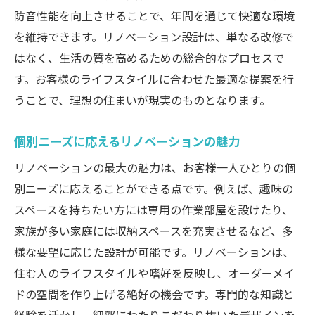
限られた予算で実現するリノベーション
防音性能を向上させることで、年間を通じて快適な環境
を維持できます。リノベーション設計は、単なる改修で
小さなスペースを最大限に活かす方法
はなく、生活の質を高めるための総合的なプロセスで
DIYリノベーションの可能性
す。お客様のライフスタイルに合わせた最適な提案を行
エキスパートのおすすめリノベーション事
うことで、理想の住まいが現実のものとなります。
例
リノベーションの魅力と新しい価値を生み出す
個別ニーズに応えるリノベーションの魅力
プロセス
リノベーションの最大の魅力は、お客様一人ひとりの個
リノベーションの基本プロセス
別ニーズに応えることができる点です。例えば、趣味の
価値を高めるためのデザインの工夫
スペースを持ちたい方には専用の作業部屋を設けたり、
資産価値を向上させるリノベーション
家族が多い家庭には収納スペースを充実させるなど、多
リノベーションによるエコフレンドリーな
様な要望に応じた設計が可能です。リノベーションは、
住まい
住む人のライフスタイルや嗜好を反映し、オーダーメイ
地域の特性を活かした設計の魅力
ドの空間を作り上げる絶好の機会です。専門的な知識と