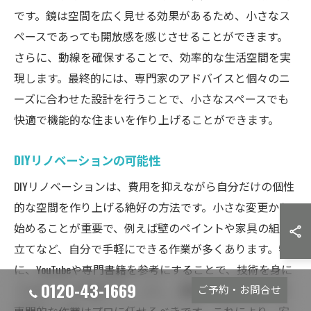
です。鏡は空間を広く見せる効果があるため、小さなス
ペースであっても開放感を感じさせることができます。
さらに、動線を確保することで、効率的な生活空間を実
現します。最終的には、専門家のアドバイスと個々のニ
ーズに合わせた設計を行うことで、小さなスペースでも
快適で機能的な住まいを作り上げることができます。
DIYリノベーションの可能性
DIYリノベーションは、費用を抑えながら自分だけの個性
的な空間を作り上げる絶好の方法です。小さな変更から
始めることが重要で、例えば壁のペイントや家具の組み
立てなど、自分で手軽にできる作業が多くあります。特
に、YouTubeや専門書籍を参考にすることで、技術を身に
0120-43-1669
ご予約・お問合せ
つけることが可能です。しかし、配管や電気工事などの