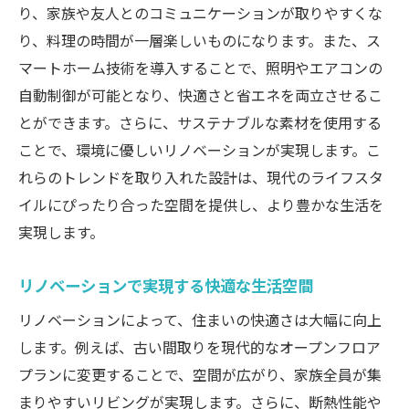
り、家族や友人とのコミュニケーションが取りやすくな
空間の魅力を引き出すカラースキーム
り、料理の時間が一層楽しいものになります。また、ス
個々のニーズを反映したリノベーションによる
マートホーム技術を導入することで、照明やエアコンの
新生活の実現
自動制御が可能となり、快適さと省エネを両立させるこ
ライフステージに合わせたリノベーション
とができます。さらに、サステナブルな素材を使用する
ことで、環境に優しいリノベーションが実現します。こ
将来を見据えた柔軟な設計プラン
れらのトレンドを取り入れた設計は、現代のライフスタ
ペットや子供に優しいデザイン
イルにぴったり合った空間を提供し、より豊かな生活を
趣味の部屋や専用スペースの作り方
実現します。
健康的な生活をサポートする設計
個別のニーズに応じた設備の選定
リノベーションで実現する快適な生活空間
リノベーション設計のアイデアと具体例を徹底
リノベーションによって、住まいの快適さは大幅に向上
紹介
します。例えば、古い間取りを現代的なオープンフロア
実際のリノベーション事例から学ぶ
プランに変更することで、空間が広がり、家族全員が集
テーマ別リノベーションアイデア
まりやすいリビングが実現します。さらに、断熱性能や