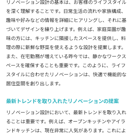
リノベーション設計の基本は、お客様のライフスタイル
家族構成に応じたリノベーションのアイデ
を深く理解することです。日常生活の流れや家族構成、
ア
趣味や好みなどの情報を詳細にヒアリングし、それに基
日常の過ごし方を考慮したデザイン選び
づいてデザインを練り上げます。例えば、家庭菜園が趣
趣味を取り入れた空間作りのポイント
味の方には、キッチンに隣接したスペースを提供し、料
リノベーションにおける個人の好みの反映
理の際に新鮮な野菜を使えるような設計を提案します。
ライフスタイルに適した素材と色の選び方
また、在宅勤務が増えている昨今では、静かなワークス
お客様の声を形にするヒアリングの重要性
ペースを確保することも重要です。このように、ライフ
スタイルに合わせたリノベーションは、快適で機能的な
リノベーション設計で空間をより機能的かつ魅
居住空間を創り出します。
力的に変える方法
収納スペースの最大化とデザイン
最新トレンドを取り入れたリノベーションの提案
オープンプランで広がる空間の可能性
リノベーション設計において、最新トレンドを取り入れ
自然光を活かした明るい設計
ることは重要です。例えば、オープンキッチンやアイラ
機能性を高める最新技術の導入
ンドキッチンは、現在非常に人気があります。これによ
美しいインテリアと実用性のバランス